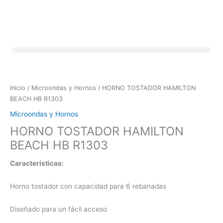
Ir
al
contenido
Detectoras de Dólares Falsos, Contadoras de Billetes y Scanners
Inicio
/
Microondas y Hornos
/ HORNO TOSTADOR HAMILTON
BEACH HB R1303
Microondas y Hornos
HORNO TOSTADOR HAMILTON
BEACH HB R1303
Características:
Horno tostador con capacidad para 6 rebanadas
Diseñado para un fácil acceso