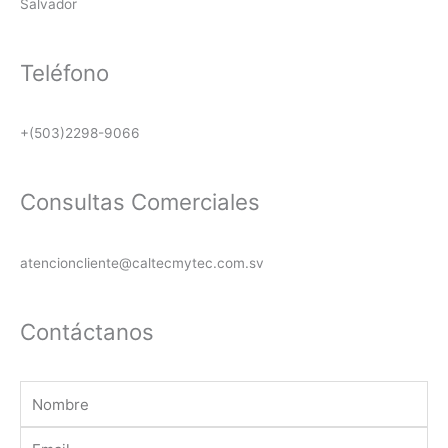
Salvador
k
a
p
m
Teléfono
+(503)2298-9066
Consultas Comerciales
atencioncliente@caltecmytec.com.sv
Contáctanos
Nombre
Email