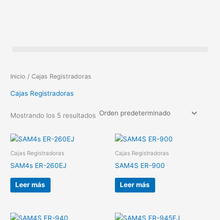
Ir
al
contenido
Detectoras de Dólares Falsos, Contadoras de Billetes y Scanners
Inicio
/ Cajas Registradoras
Cajas Registradoras
Mostrando los 5 resultados
Cajas Registradoras
Cajas Registradoras
SAM4s ER-260EJ
SAM4S ER-900
Leer más
Leer más