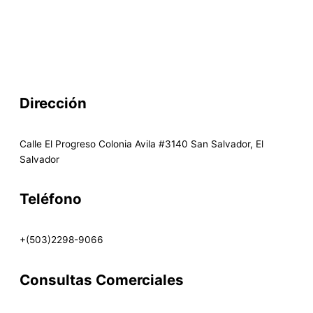
F
I
W
a
n
h
Dirección
c
s
a
Calle El Progreso Colonia Avila #3140 San Salvador, El
e
t
t
Salvador
b
a
s
Teléfono
o
g
a
+(503)2298-9066
o
r
p
Consultas Comerciales
k
a
p