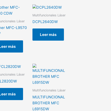
Multifuncionales Láser
funcionales Láser
DCPL2640DW
her MFC-L9570
W
Leer más
Leer más
funcionales Láser
L2820DW
Multifuncionales Láser
Leer más
MULTIFUNCIONAL
BROTHER MFC
L6915DW