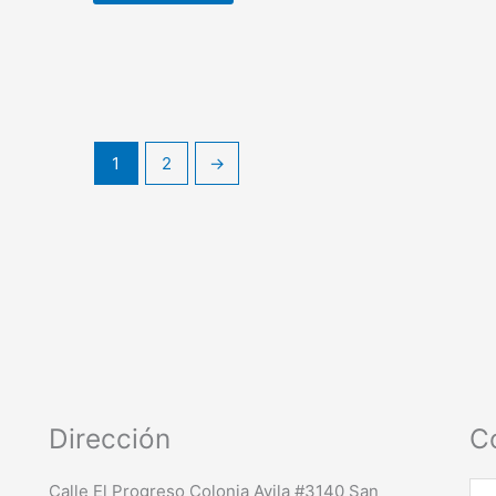
1
2
→
Dirección
C
No
Calle El Progreso Colonia Avila #3140 San