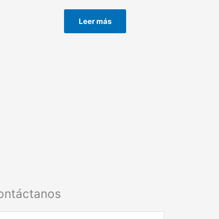
Leer más
ontáctanos
mbre