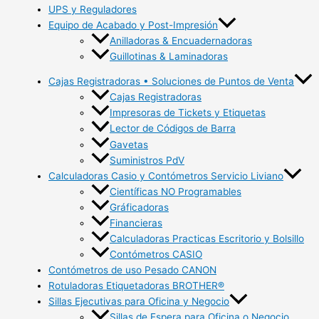
UPS y Reguladores
Equipo de Acabado y Post-Impresión
Anilladoras & Encuadernadoras
Guillotinas & Laminadoras
Cajas Registradoras • Soluciones de Puntos de Venta
Cajas Registradoras
Impresoras de Tickets y Etiquetas
Lector de Códigos de Barra
Gavetas
Suministros PdV
Calculadoras Casio y Contómetros Servicio Liviano
Científicas NO Programables
Gráficadoras
Financieras
Calculadoras Practicas Escritorio y Bolsillo
Contómetros CASIO
Contómetros de uso Pesado CANON
Rotuladoras Etiquetadoras BROTHER®
Sillas Ejecutivas para Oficina y Negocio
Sillas de Espera para Oficina o Negocio