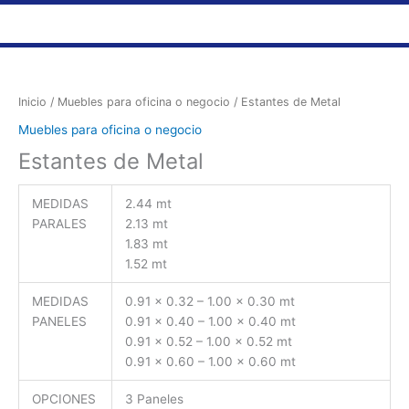
Ir
al
Cajas Registradoras • Soluciones de Puntos de Venta
Calculadoras Casio y Contómetros Servicio Liviano
Contómetros de uso Pesado CANON
Rotuladoras Etiquetadoras BROTHER®
Sillas Ejecutivas para Oficina y Negocio
Destructoras de Papel
Electrodomésticos para Hogar u Oficina
Muebles para Oficina o Negoci
Multifuncionales Inkjet
Multifuncionales Láser
Detectoras de Dólares Falsos, Contadoras de Billetes y Sc
Computadoras y Accesorios
Servicio de Mantenimiento y Reparación
Tóner Originales Brother®
Equipo de Acabado y Post-Impresión
contenido
Inicio
/
Muebles para oficina o negocio
/ Estantes de Metal
Muebles para oficina o negocio
Estantes de Metal
MEDIDAS
2.44 mt
PARALES
2.13 mt
1.83 mt
1.52 mt
MEDIDAS
0.91 x 0.32 – 1.00 x 0.30 mt
PANELES
0.91 x 0.40 – 1.00 x 0.40 mt
0.91 x 0.52 – 1.00 x 0.52 mt
0.91 x 0.60 – 1.00 x 0.60 mt
OPCIONES
3 Paneles