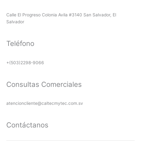
b
a
s
o
g
a
Calle El Progreso Colonia Avila #3140 San Salvador, El
o
r
p
Salvador
k
a
p
m
Teléfono
+(503)2298-9066
Consultas Comerciales
atencioncliente@caltecmytec.com.sv
Contáctanos