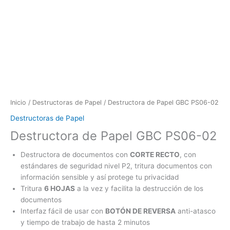
Ir
al
Cajas Registradoras • Soluciones de Puntos de Venta
Calculadoras Casio y Contómetros Servicio Liviano
Contómetros de uso Pesado CANON
Rotuladoras Etiquetadoras BROTHER®
Sillas Ejecutivas para Oficina y Negocio
Destructoras de Papel
Electrodomésticos para Hogar u Oficina
Muebles para Oficina o Negoci
Multifuncionales Inkjet
Multifuncionales Láser
Detectoras de Dólares Falsos, Contadoras de Billetes y Sc
Computadoras y Accesorios
Servicio de Mantenimiento y Reparación
Tóner Originales Brother®
Equipo de Acabado y Post-Impresión
contenido
Inicio
/
Destructoras de Papel
/ Destructora de Papel GBC PS06-02
Destructoras de Papel
Destructora de Papel GBC PS06-02
Destructora de documentos con
CORTE RECTO
, con
estándares de seguridad nivel P2, tritura documentos con
información sensible y así protege tu privacidad
Tritura
6 HOJAS
a la vez y facilita la destrucción de los
documentos
Interfaz fácil de usar con
BOTÓN DE REVERSA
anti-atasco
y tiempo de trabajo de hasta 2 minutos