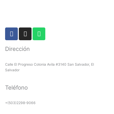
F
I
W
a
n
h
c
s
a
Dirección
e
t
t
b
a
s
o
g
a
Calle El Progreso Colonia Avila #3140 San Salvador, El
o
r
p
Salvador
k
a
p
m
Teléfono
+(503)2298-9066