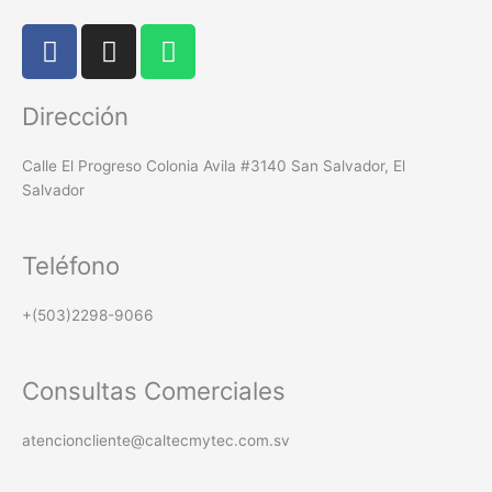
F
I
W
a
n
h
c
s
a
Dirección
e
t
t
b
a
s
Calle El Progreso Colonia Avila #3140 San Salvador, El
o
g
a
Salvador
o
r
p
k
a
p
m
Teléfono
+(503)2298-9066
Consultas Comerciales
atencioncliente@caltecmytec.com.sv