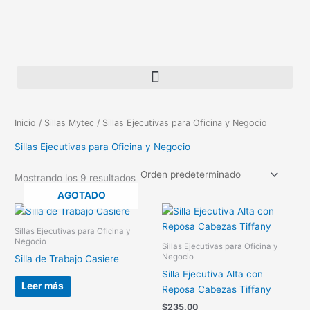
Ir
al
contenido
Detectoras de Dólares Falsos, Contadoras de Billetes y Scanners
Inicio
/
Sillas Mytec
/ Sillas Ejecutivas para Oficina y Negocio
Sillas Ejecutivas para Oficina y Negocio
Mostrando los 9 resultados
AGOTADO
Sillas Ejecutivas para Oficina y
Negocio
Sillas Ejecutivas para Oficina y
Negocio
Silla de Trabajo Casiere
Silla Ejecutiva Alta con
Leer más
Reposa Cabezas Tiffany
$
235.00